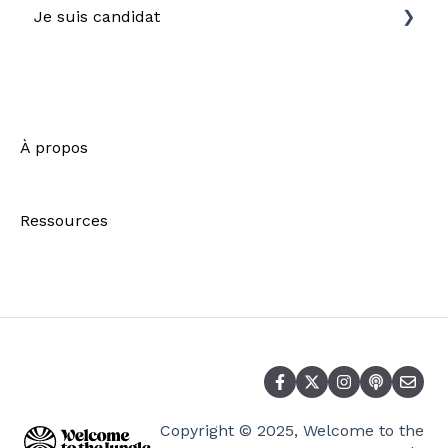
Je suis candidat
Nouvelle navigation-FAQ
Créer son compte
Envoyer une candidature
À propos
Suivre ses candidatures
Ressources
Découvrir les entreprises
Utiliser son compte
Optimiser sa recherche d'emploi
Questions Fréquentes
RGPD
Copyright © 2025, Welcome to the
Aller plus loin