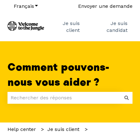
Français
Afficher le sous-menu pour les traductions
Envoyer une demande
Je suis
Je suis
client
candidat
Comment pouvons-
nous vous aider ?
Il n'y a aucune suggestion car le champ de recherch
Help center
Je suis client