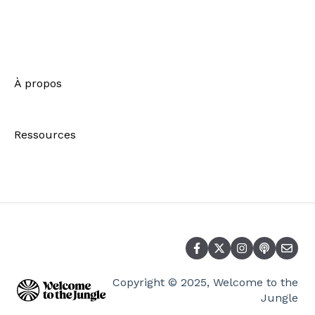
Nouvelle navigation-FAQ
Créer son compte
Envoyer une candidature
À propos
Suivre ses candidatures
Ressources
Découvrir les entreprises
Utiliser son compte
Optimiser sa recherche d'emploi
Questions Fréquentes
RGPD
Copyright © 2025, Welcome to the
Aller plus loin
Jungle